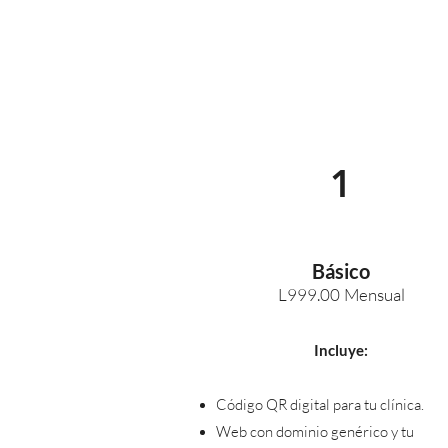
1
Básico
L999
.00
Mensual
Incluye:
Código QR digital para tu clínica.
Web con dominio genérico y tu