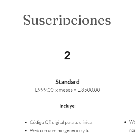
Suscripciones
2
Standard
L99
9
.
00
x
meses =
L.3500
.00
Incluye:
We
Código QR digital para tu clínica.
no
Web con dominio genérico y tu