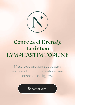
Conozca el Drenaje
Linfático
LYMPHASTIM TOPLINE
Masaje de presión suave para
reducir el volumen e inducir una
sensación de ligereza
Reservar cita