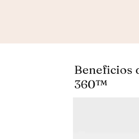
Beneficios 
360™