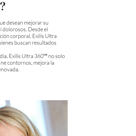
?
que desean mejorar su
i dolorosos. Desde el
ión corporal, Exilis Ultra
uienes buscan resultados
ia, Exilis Ultra 360™ no solo
fine contornos, mejora la
renovada.