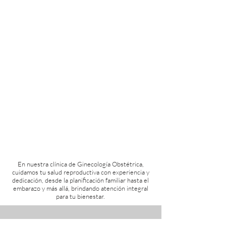
En nuestra clínica de Ginecología Obstétrica,
cuidamos tu salud reproductiva con experiencia y
dedicación, desde la planificación familiar hasta el
embarazo y más allá, brindando atención integral
para tu bienestar.